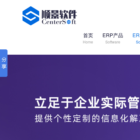
首页
ERP产品
E
Home
Software
So