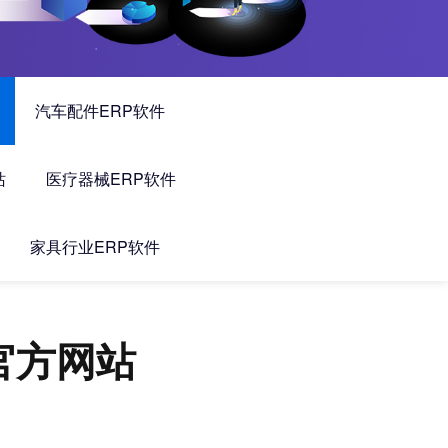
汽车配件ERP软件
站
医疗器械ERP软件
家具行业ERP软件
官方网站