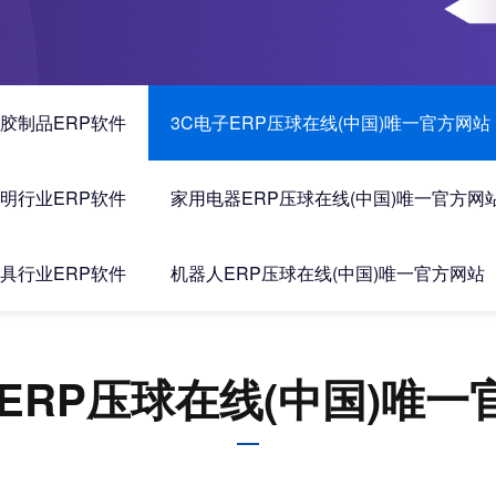
胶制品ERP软件
3C电子ERP压球在线(中国)唯一官方网站
明行业ERP软件
家用电器ERP压球在线(中国)唯一官方网
具行业ERP软件
机器人ERP压球在线(中国)唯一官方网站
子ERP压球在线(中国)唯一