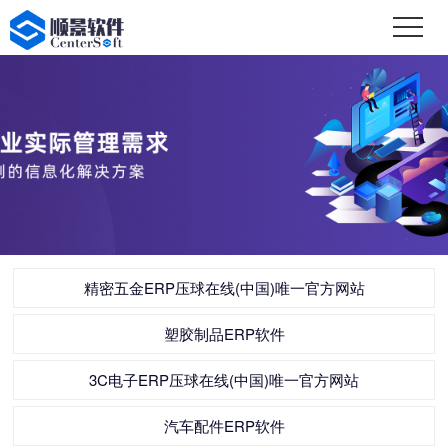
精密五金ERP压球在线(中国)唯一官方网站
塑胶制品ERP软件
3C电子ERP压球在线(中国)唯一官方网站
汽车配件ERP软件