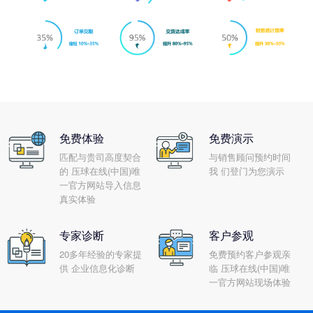
免费体验
免费演示
匹配与贵司高度契合
与销售顾问预约时间
的 压球在线(中国)唯
我 们登门为您演示
一官方网站导入信息
真实体验
专家诊断
客户参观
20多年经验的专家提
免费预约客户参观亲
供 企业信息化诊断
临 压球在线(中国)唯
一官方网站现场体验