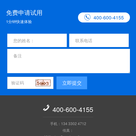
免费申请试用

400-600-4155
1分钟快速体验
立即提交

400-600-4155
手机：134 3302 4712
传真：