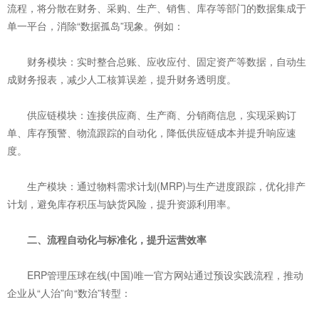
流程，将分散在财务、采购、生产、销售、库存等部门的数据集成于
单一平台，消除“数据孤岛”现象。例如：
财务模块：实时整合总账、应收应付、固定资产等数据，自动生
成财务报表，减少人工核算误差，提升财务透明度。
供应链模块：连接供应商、生产商、分销商信息，实现采购订
单、库存预警、物流跟踪的自动化，降低供应链成本并提升响应速
度。
生产模块：通过物料需求计划(MRP)与生产进度跟踪，优化排产
计划，避免库存积压与缺货风险，提升资源利用率。
二、流程自动化与标准化，提升运营效率
ERP管理压球在线(中国)唯一官方网站通过预设实践流程，推动
企业从“人治”向“数治”转型：