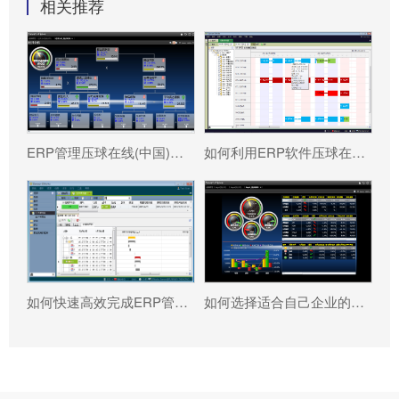
相关推荐
ERP管理压球在线(中国)唯一官方网站真能将企业数据转化为可执行决策吗?
如何利用ERP软件压球在线(中国)唯一官方网站更好提升企业运营效率?
如何快速高效完成ERP管理压球在线(中国)唯一官方网站配置?
如何选择适合自己企业的ERP软件?