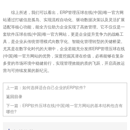
综上所述，我们可以看出，ERP管理压球在线(中国)唯一官方网
站通过打破信息孤岛、实现流程自动化、驱动数据决策以及灵活扩展
适配等核心功能，能全方位助力企业实现了高效管理。它不仅仅是一
套软件压球在线(中国)唯一官方网站，更是企业提升竞争力的战略工
具，是企业从传统管理模式向数字化、智能化管理转型的关键桥梁。
尤其是在数字化时代的大潮中，企业若能充分发挥ERP管理压球在线
(中国)唯一官方网站的优势，深度挖掘其潜在价值，必将能够在复杂
多变的市场环境中稳健前行，实现管理效能的质的飞跃，开启高效运
营与可持续发展的新纪元。
上一篇：
如何选择适合自己企业的ERP软件?
返回目录
下一篇：
ERP软件压球在线(中国)唯一官方网站的基本结构包含有
哪些?