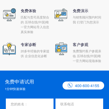
免费体验
免费演示
匹配与贵司高度契合
与销售顾问预约时间
的 压球在线(中国)唯
我 们登门为您演示
一官方网站导入信息
真实体验
专家诊断
客户参观
20多年经验的专家提
免费预约客户参观亲
供 企业信息化诊断
临 压球在线(中国)唯
一官方网站现场体验
免费申请试用

400-600-4155
1分钟快速体验