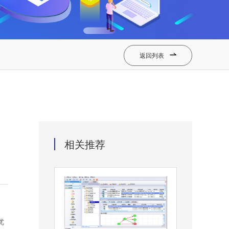
返回列表

相关推荐
优