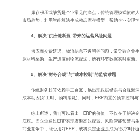
库存积压或缺货是企业常见的痛点，传统管理模式依赖人工
市场趋势，利用智能算法生成动态库存模型，帮助企业实现“精
4、解决“供应链断裂”带来的运营风险问题
供应商交货延迟、物流信息不透明等问题，常导致企业生产
原材料采购、生产进度到物流配送，所有环节数据实时更新
5、解决“财务合规”与“成本控制”的监管难题
传统财务核算依赖手工台账，易出现数据错误与合规漏洞。
成本动因(如工时、物料消耗)。同时，ERP内置的预算控制
综上所述，我们可以看出，ERP的价值，不仅在于解决企业
底座。当企业通过ERP实现资源高效配置、风险智能预警与生
商业竞争中，能否用好ERP，或将决定企业是成为“数字时代的