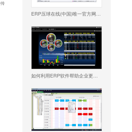
些传
ERP压球在线(中国)唯一官方网站分为哪几种类型?
如何利用ERP软件帮助企业更好地规避风险?