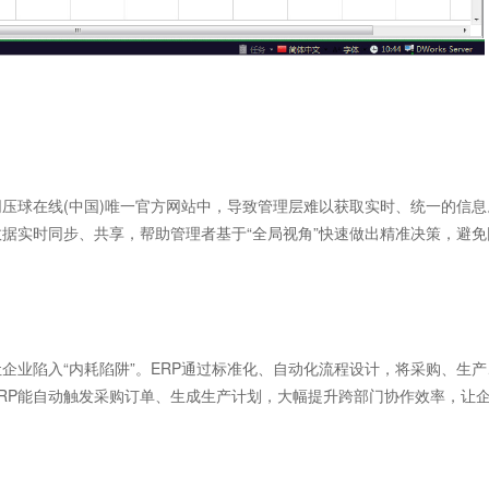
球在线(中国)唯一官方网站中，导致管理层难以获取实时、统一的信息
数据实时同步、共享，帮助管理者基于“全局视角”快速做出精准决策，避免
业陷入“内耗陷阱”。ERP通过标准化、自动化流程设计，将采购、生产
RP能自动触发采购订单、生成生产计划，大幅提升跨部门协作效率，让