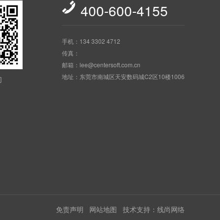

400-600-4155
手机：134 3302 4712
传真：
邮箱：lee@centersoft.com.cn
地址：东莞市南城区天安数码城C2区10楼1006
们
免责声明
网站地图
技术支持：线尚网络