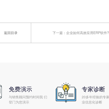
返回目录
下一篇：
企业如何高效应用ERP软件?
免费演示
专家诊断
与销售顾问预约时间我 们
20多年经验的专家
登门为您演示
业信息化诊断