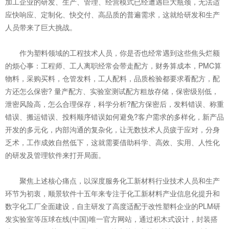
加工企业的研发、生产、管理、经营模式已经遭遇巨大瓶颈，无法适
应快响应、定制化、快交付、高品质的普遍需求，这就给研发和生产
人员带来了巨大挑战。
作为塑料领域的工程技术人员，你是否也经常遇到这些焦头烂额
的烦心事：工程师、工人离职经常会带走配方，财务算成本，PMC算
物料，采购买料，仓管发料，工人配料，品质检验都要求看配方，配
方还怎么保密? 量产配方、实验室测试配方粗放存储，保密级别低，
泄密风险高，怎么合理保存，科学分析?配方保密后，发料错误、称重
错误、搬运错误、投料顺序错误如何避免?客户需求的多样化，新产品
开发的多元化，内部沟通的复杂化，让无数技术人员疲于应对，分身
乏术，工作成效自然低下，这就需要借助科学、高效、实用、人性化
的研发及管理软件来打开局面。
聚焦上述核心痛点，以深度服务化工新材料行业技术人员和生产
环节为初衷，顺景软件十五年来专注于化工新材料产业信息化提升和
数字化工厂全面建设，自主研发了高度适配于改性塑料企业的PLM研
发实验室等压球在线(中国)唯一官方网站，通过积木式设计，封装搭