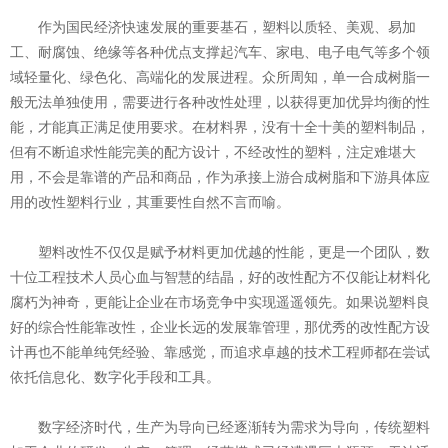
作为国民经济快速发展的重要基石，塑料以质轻、美观、易加
工、耐腐蚀、绝缘等各种优点支撑起汽车、家电、电子电气等多个领
域轻量化、绿色化、高端化的发展进程。众所周知，单一合成树脂一
般无法单独使用，需要进行各种改性处理，以获得更加优异均衡的性
能，才能真正满足使用要求。在材料界，没有十全十美的塑料制品，
但有不断追求性能完美的配方设计，不经改性的塑料，注定难堪大
用，不会是靠谱的产品和商品，作为承接上游合成树脂和下游具体应
用的改性塑料行业，其重要性自然不言而喻。
塑料改性不仅仅是赋予材料更加优越的性能，更是一个团队，数
十位工程技术人员心血与智慧的结晶，好的改性配方不仅能让材料化
腐朽为神奇，更能让企业在市场竞争中实现遥遥领先。如果说塑料良
好的综合性能靠改性，企业长远的发展靠管理，那优秀的改性配方设
计再也不能单纯凭经验、靠感觉，而追求卓越的技术工程师都在尝试
依托信息化、数字化手段和工具。
数字经济时代，生产为导向已经逐渐转为需求为导向，传统塑料