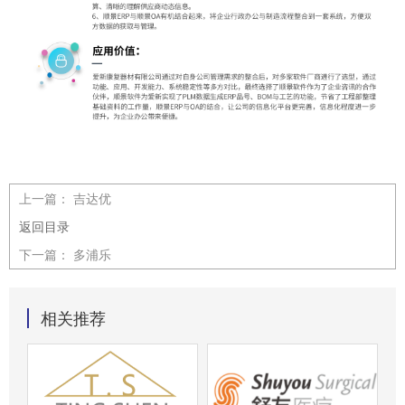
上一篇：
吉达优
返回目录
下一篇：
多浦乐
相关推荐